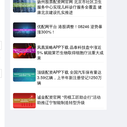
扬州股票配资网官网 北京市社区卫生
服务中心实现儿科诊疗服务全覆盖 健
康北京建设扎实推进
优配网平台 港股调整！08246 逆势暴
涨300%！
凤凰策略APP下载 晶泰科技盘中涨近
5% 赋能莱芒生物取得细胞疗法重大成
果
方
顶级配资APP下载 全国汽车保有量达
3.59亿辆，上半年新注册登记1250万
辆
诚金配资官网 “劳模工匠助企行”活动
助推辽宁智能制造转型升级