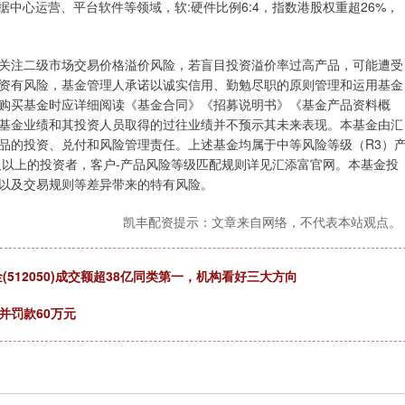
中心运营、平台软件等领域，软:硬件比例6:4，指数港股权重超26%，
注二级市场交易价格溢价风险，若盲目投资溢价率过高产品，可能遭受
资有风险，基金管理人承诺以诚实信用、勤勉尽职的原则管理和运用基金
购买基金时应详细阅读《基金合同》《招募说明书》《基金产品资料概
基金业绩和其投资人员取得的过往业绩并不预示其未来表现。本基金由汇
品的投资、兑付和风险管理责任。上述基金均属于中等风险等级（R3）
及以上的投资者，客户-产品风险等级匹配规则详见汇添富官网。本基金投
以及交易规则等差异带来的特有风险。
凯丰配资提示：文章来自网络，不代表本站观点。
(512050)成交额超38亿同类第一，机构看好三大方向
并罚款60万元