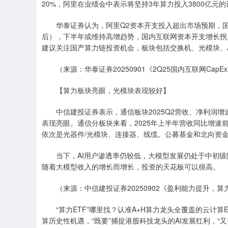
20%，阿里在业绩会中表示将坚持3年算力投入3800亿元
华泰证券认为，阿里Q2资本开支投入超出市场预期，国内
后），下半年或维持高增趋势，国内互联网资本开支增长拐
建议关注国产算力链投资机会，板块包括交换机、光模块、A
（来源：华泰证券20250901《2Q25国内互联网CapE
【算力板块亮眼，光模块表现较好】
中信建投证券表示，通信板块2025Q2营收、净利润增速
表现亮眼。通信分板块来看，2025年上半年营收同比增速
依次是光器件/光模块、连接器、线缆。公募基金和北向资金通
当下，AI用户渗透率仍较低，大模型发展仍处于中初级
随着大模型收入的增长而增长，投资的天花板可以很高。
（来源：中信建投证券20250902《盈利能力提升，算
“算力ETF”哪里找？认准A+H算力龙头全覆盖的云计算E
算历史性机遇，“既要”捕捉港股科技龙头的AI发展红利，“又