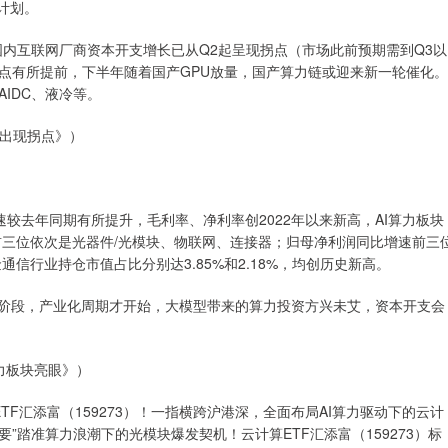
的计划。
互联网厂商资本开支增长已从Q2起呈现拐点（市场此前预期需到Q3以
点有所提前，下半年随着国产GPU放量，国产算力链或迎来新一轮催化。
IDC、液冷等。
x出现拐点》）
较去年同期有所提升，毛利率、净利率创2022年以来新高，AI算力板块
前三位依次是光器件/光模块、物联网、连接器；归母净利润同比增速前三
信行业持仓市值占比分别达3.85%和2.18%，均创历史新高。
阶段，产业化周期才开始，大模型带来的算力投资方兴未艾，资本开支会
力板块亮眼》）
TF汇添富（159273）！一指横跨沪港深，全面布局AI算力驱动下的云计
要”踏准算力浪潮下的光模块爆发契机！云计算ETF汇添富（159273）标