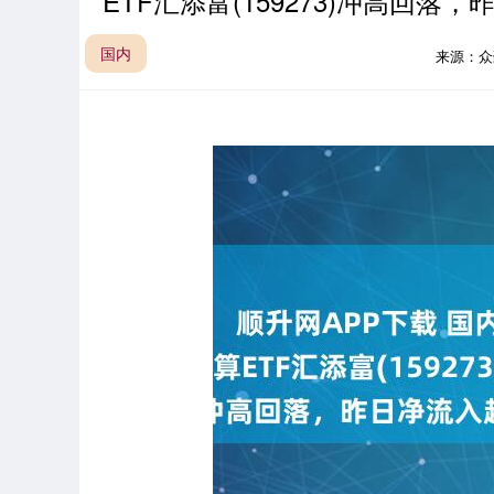
ETF汇添富(159273)冲高回落
国内
来源：