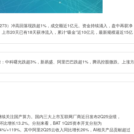
273）冲高回落现跌超1%，成交额近1亿元。资金持续涌入，盘中再获净
，上市20天已有18天获净流入，累计“吸金”近10亿元，最新规模逼近15亿
绿：中科曙光跌超3%，新易盛、阿里巴巴跌超1%，腾讯控股微跌。上涨
继续关注国产算力。国内三大上市互联网厂商近日发布2Q25业绩，
，环比增长13.2%。分别来看，BAT 1Q25资本开支分别为
/+224%/+119%。其中阿里2Q25云收入同比增长26%，AI相关产品贡献超过