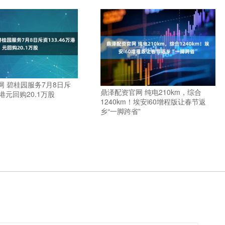
网 碧桂园服务7月8日斥
鼎泽配资官网 纯电210km，综合
万港元回购20.1万股
1240km！埃安i60增程版让春节返
乡“一脚跨省”