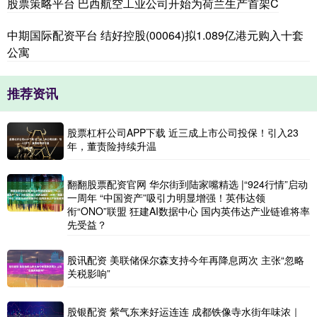
股票策略平台 巴西航空工业公司开始为荷兰生产首架C
中期国际配资平台 结好控股(00064)拟1.089亿港元购入十套
公寓
推荐资讯
股票杠杆公司APP下载 近三成上市公司投保！引入23
年，董责险持续升温
翻翻股票配资官网 华尔街到陆家嘴精选 |“924行情”启动
一周年 “中国资产”吸引力明显增强！英伟达领
衔“ONO”联盟 狂建AI数据中心 国内英伟达产业链谁将率
先受益？
股讯配资 美联储保尔森支持今年再降息两次 主张“忽略
关税影响”
股银配资 紫气东来好运连连 成都铁像寺水街年味浓｜