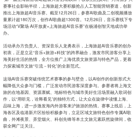
赛事社会影响半径，上海旅超大赛积极抢占人工智能营销赛道，创新
推出上海旅超AI音乐赛。截至12月26日，参赛AI歌曲及二创视频播放
量累计超180万次，创作AI歌曲超1300首。12月26日，音乐赛线下专
场活动“V聚场·AI开放麦×上海旅超AI音乐赛”在杨浦创智天地成功举
办。
活动承办方负责人、资深音乐人龙勇表示，上海旅超AI音乐赛的创办
初衷，正是立足“音乐+旅游+科技”的跨界融合，激发市民游客分享上
海美好生活的热情，全方位推广上海优质文旅资源与特色产品，更着
力探索城市文旅“引流－转化”的全新范式。
这场AI音乐赛突破传统艺术赛事的参与壁垒，以AI创作的创新形式大
幅降低大众参与门槛，广泛发动市民游客深度参与。参赛者将上海文
旅的在地基因、资源禀赋、地标特色与城市美好生活场景融入歌词创
作，以“用听见，诠释看见”的独特方式，让大众在旋律中读懂上海、
品味上海，进一步激发海内外游客来沪旅游的热情。赛事上线后，上
海各区及临港新片区纷纷积极参与，立足区域文旅特色创作专属AI歌
曲，外滩夜景、弄堂烟火、科创先锋等本土文旅元素跃然旋律间，收
获全网广泛关注。