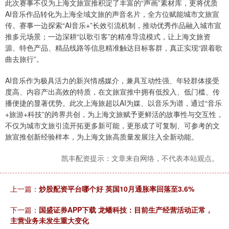
此次赛事不仅为上海文旅宣推积淀了丰富的“声画”素材库，更将优质
AI音乐作品转化为上海全域文旅的声音名片，全方位赋能城市文旅宣
传。赛事一边探索“AI音乐+”长效引流机制，推动优秀作品融入城市宣
推多元场景；一边深耕“以歌引客”的精准导流模式，让上海文旅资
源、特色产品、精品线路等信息精准触达目标客群，真正实现“跟着歌
曲去旅行”。
AI音乐作为极具活力的新兴情感媒介，兼具互动性强、年轻群体接受
度高、内容产出高效的特质，在文旅宣推中拥有低投入、低门槛、传
播便捷的显著优势。此次上海旅超以AI为媒、以音乐为谱，通过“音乐
+旅游+科技”的跨界共创，为上海文旅赋予更鲜活的故事性与交互性，
不仅为城市文旅引流开拓更多新可能，更形成了可复制、可参考的文
旅宣推创新经验样本，为上海文旅高质量发展注入全新动能。
凯丰配资提示：文章来自网络，不代表本站观点。
上一篇：
炒股配资平台哪个好 英国10月通胀率回落至3.6%
下一篇：
国盛证券APP下载 龙蟠科技：目前生产经营活动正常，
主营业务未发生重大变化