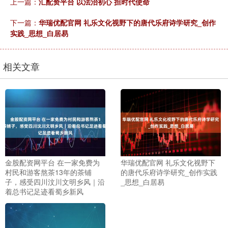
上一篇：
汇配资平台 以法治初心 担时代使命
下一篇：
华瑞优配官网 礼乐文化视野下的唐代乐府诗学研究_创作
实践_思想_白居易
相关文章
金股配资网平台 在一家免费为
华瑞优配官网 礼乐文化视野下
村民和游客熬茶13年的茶铺
的唐代乐府诗学研究_创作实践
子，感受四川汶川文明乡风｜沿
_思想_白居易
着总书记足迹看蜀乡新风