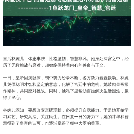
皇后林婉儿，体态丰腴，性格坚韧，智慧非凡。她身处深宫之中，经
历了无数挑战与磨难，却始终保持着内心的善良与正义。
一日，皇帝因病卧床，朝中势力纷争不断，各方势力蠢蠢欲动。林婉
儿凭借聪明才智和坚定的意志，化解了宫廷中的危机。她鼓励皇帝振
作精神，共同应对挑战。同时，她私下里帮助百姓解决生活困难，赢
得了民心。
林婉儿深知，要想改变宫廷现状，必须提升自我能力。于是她开始学
习武艺、研究兵法、关注民生。在日复一日的努力下，她的才华和智
慧得到了皇帝的认可，也逐渐赢得了朝中大臣的尊重。