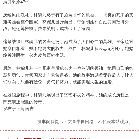
展开剩余47%
历经风雨洗礼，林婉儿终于有了施展才华的机会。一场突如其来的灾
难考验着整个国家。林婉儿挺身而出，带领朝廷和百姓共同抵御外
敌。她运筹帷幄，决策英明，成功保卫了家园。
这场战役让林婉儿的名声远扬，她成为了人们心中的英雄。皇帝也对
她刮目相看，赋予她更大的权力。然而，林婉儿从未忘记初心，她始
终关注民生，努力改善百姓生活。
最终，林婉儿从一个肥妻皇后成长为一位英明的领袖，她用自己的智
慧和勇气，带领国家走向繁荣昌盛。她的故事激励着无数后人，让人
们明白，只要有信念、勇气和努力，就能实现人生的逆袭。
在这段旅程中，林婉儿展现出了坚韧不拔的精神，她的成长历程是一
部充满正能量的传奇。
发布于：河南省
凯丰配资提示：文章来自网络，不代表本站观点。