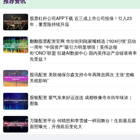
推荐资讯
股票杠杆公司APP下载 近三成上市公司投保！引入23
年，董责险持续升温
翻翻股票配资官网 华尔街到陆家嘴精选 |“924行情”启动
一周年 “中国资产”吸引力明显增强！英伟达领
衔“ONO”联盟 狂建AI数据中心 国内英伟达产业链谁将率
先受益？
股讯配资 美联储保尔森支持今年再降息两次 主张“忽略
关税影响”
股银配资 紫气东来好运连连 成都铁像寺水街年味浓｜
图集
万隆配资平台 何晴想和李雪健一样回舞台！生前最后露
面照曝光，开颅前后变化大