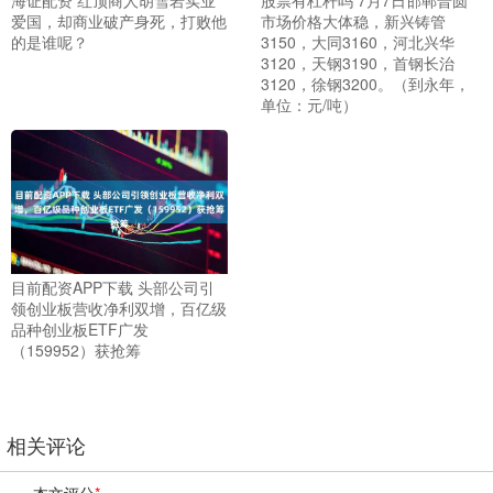
爱国，却商业破产身死，打败他
市场价格大体稳，新兴铸管
的是谁呢？
3150，大同3160，河北兴华
3120，天钢3190，首钢长治
3120，徐钢3200。（到永年，
单位：元/吨）
目前配资APP下载 头部公司引
领创业板营收净利双增，百亿级
品种创业板ETF广发
（159952）获抢筹
相关评论
本文评分
*