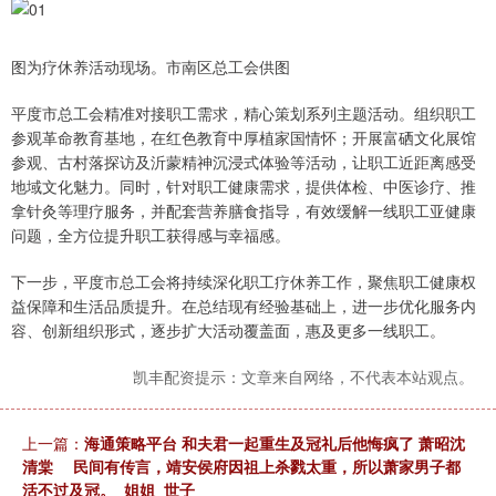
图为疗休养活动现场。市南区总工会供图
平度市总工会精准对接职工需求，精心策划系列主题活动。组织职工
参观革命教育基地，在红色教育中厚植家国情怀；开展富硒文化展馆
参观、古村落探访及沂蒙精神沉浸式体验等活动，让职工近距离感受
地域文化魅力。同时，针对职工健康需求，提供体检、中医诊疗、推
拿针灸等理疗服务，并配套营养膳食指导，有效缓解一线职工亚健康
问题，全方位提升职工获得感与幸福感。
下一步，平度市总工会将持续深化职工疗休养工作，聚焦职工健康权
益保障和生活品质提升。在总结现有经验基础上，进一步优化服务内
容、创新组织形式，逐步扩大活动覆盖面，惠及更多一线职工。
凯丰配资提示：文章来自网络，不代表本站观点。
上一篇：
海通策略平台 和夫君一起重生及冠礼后他悔疯了 萧昭沈
清棠 民间有传言，靖安侯府因祖上杀戮太重，所以萧家男子都
活不过及冠。_姐姐_世子