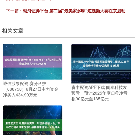
下一篇：
银河证券平台 第二届“最美家乡味”短视频大赛在京启动
相关文章
诚信股票配资 赛分科技
责丰配资APP下载 闻泰科技发
（688758）6月27日主力资金
预亏，预计2025年度归母净亏
净买入434.99万元
损90亿元至135亿元