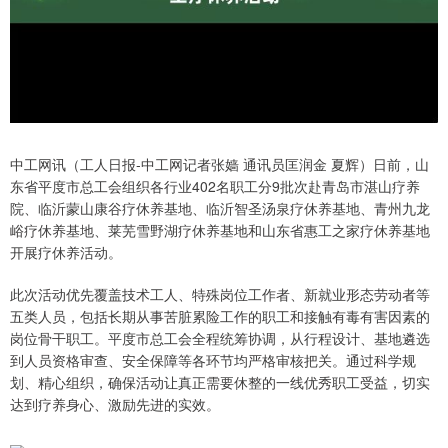
中工网讯（工人日报-中工网记者张嫱 通讯员匡润金 夏辉）日前，山
东省平度市总工会组织各行业402名职工分9批次赴青岛市湛山疗养
院、临沂蒙山康谷疗休养基地、临沂智圣汤泉疗休养基地、青州九龙
峪疗休养基地、莱芜雪野湖疗休养基地和山东省惠工之家疗休养基地
开展疗休养活动。
此次活动优先覆盖技术工人、特殊岗位工作者、新就业形态劳动者等
五类人员，包括长期从事苦脏累险工作的职工和接触有毒有害因素的
岗位骨干职工。平度市总工会全程统筹协调，从行程设计、基地遴选
到人员资格审查、安全保障等各环节均严格审核把关。通过科学规
划、精心组织，确保活动让真正需要休整的一线优秀职工受益，切实
达到疗养身心、激励先进的实效。