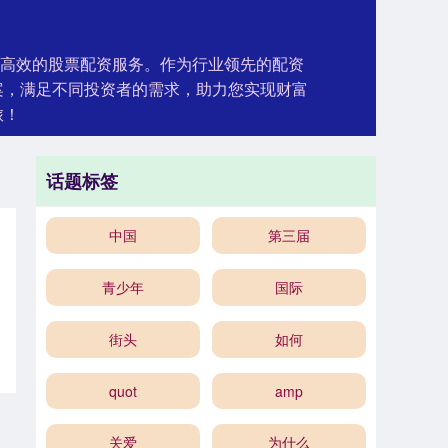
、高效的股票配资服务。作为行业领先的配资
案，满足不同投资者的需求，助力您实现财富
旅！
话题标签
中国
第三届
青少年
国际
街头
如何
quot
amp
关爱
为什么