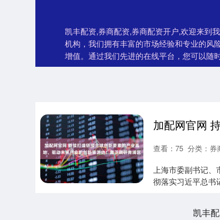
凯丰配资,券商配资,券商配资开户,欢迎来
机构，我们拥有丰富的市场经验和专业的风
增值。通过我们先进的在线平台，您可以随
查看：
75
分类：
券
上海市委副书记、
彻落实习近平总书
研发中心带动区....
凯丰配