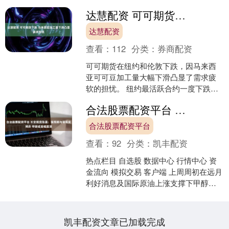
达慧配资 可可期货下跌 马来西亚加工量下滑凸显需求担忧
达慧配资
查看：
112
分类：
券商配资
可可期货在纽约和伦敦下跌，因马来西
亚可可豆加工量大幅下滑凸显了需求疲
软的担忧。 纽约最活跃合约一度下跌
2.6%，至每吨8076美元。马来西亚可可
合法股票配资平台 长安期货张晨：强预期与弱现实博弈 甲醇或宽幅震荡
局和可可制造商协....
合法股票配资平台
查看：
92
分类：
凯丰配资
热点栏目 自选股 数据中心 行情中心 资
金流向 模拟交易 客户端 上周周初在远月
利好消息及国际原油上涨支撑下甲醇主
力合约偏强运行，后半周基本面供应压
力凸显，多头....
凯丰配资文章已加载完成