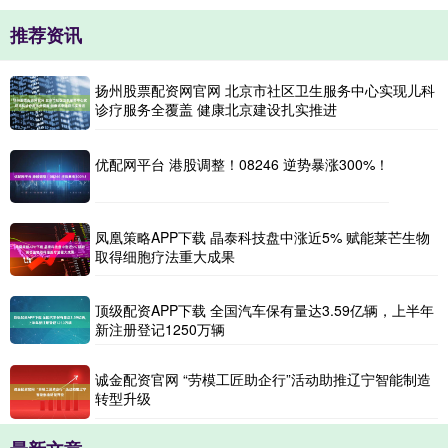
推荐资讯
扬州股票配资网官网 北京市社区卫生服务中心实现儿科
诊疗服务全覆盖 健康北京建设扎实推进
优配网平台 港股调整！08246 逆势暴涨300%！
凤凰策略APP下载 晶泰科技盘中涨近5% 赋能莱芒生物
取得细胞疗法重大成果
顶级配资APP下载 全国汽车保有量达3.59亿辆，上半年
新注册登记1250万辆
诚金配资官网 “劳模工匠助企行”活动助推辽宁智能制造
转型升级