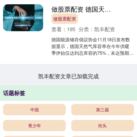
做股票配资 德国天然气库容率仅75%，未达预期
做股票配资
查看：
195
分类：
凯丰配资
德国能源储存倡议协会11月18日发布数
据显示，德国天然气库容率在今年供暖
季伊始仅达到总库容的75%，未达预期。
据德新社报道，根据先前预计，德国11
月初的天然气....
凯丰配资文章已加载完成
话题标签
中国
第三届
青少年
街头