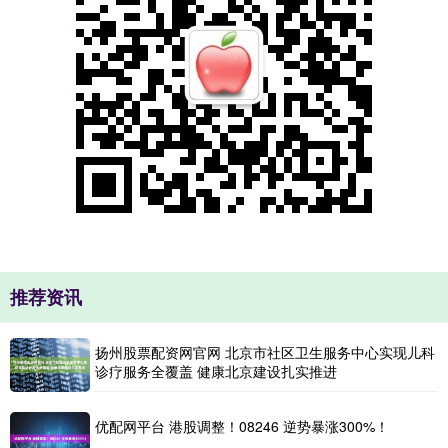
推荐资讯
扬州股票配资网官网 北京市社区卫生服务中心实现儿科
诊疗服务全覆盖 健康北京建设扎实推进
优配网平台 港股调整！08246 逆势暴涨300%！