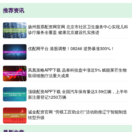
推荐资讯
扬州股票配资网官网 北京市社区卫生服务中心实现儿科
诊疗服务全覆盖 健康北京建设扎实推进
优配网平台 港股调整！08246 逆势暴涨300%！
凤凰策略APP下载 晶泰科技盘中涨近5% 赋能莱芒生物
取得细胞疗法重大成果
顶级配资APP下载 全国汽车保有量达3.59亿辆，上半年
新注册登记1250万辆
诚金配资官网 “劳模工匠助企行”活动助推辽宁智能制造
转型升级