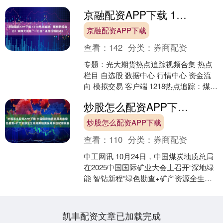
京融配资APP下载 1218热点追踪：煤炭新规出台！焦煤大涨是“一日游”还是行情起点？
京融配资APP下载
查看：
142
分类：
券商配资
专题：光大期货热点追踪视频合集 热点
栏目 自选股 数据中心 行情中心 资金流
向 模拟交易 客户端 1218热点追踪：煤炭
新规出台！焦煤大涨是“一日游”还是行情
炒股怎么配资APP下载 中国煤炭地质总局发布绿色勘查+矿产资源全生命周期地质保障系统配套装备
起....
炒股怎么配资APP下载
查看：
110
分类：
券商配资
中工网讯 10月24日，中国煤炭地质总局
在2025中国国际矿业大会上召开“深地绿
能 智钻新程”绿色勘查+矿产资源全生命
周期地质保障系统配套装备——T138柔
性自....
凯丰配资文章已加载完成