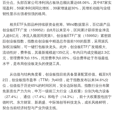
百分点。头部百家公司净利润占板块总额比重达68.06%，其中87家实
现盈利，59家净利润同比增长，39家增速超30%，其增长动能与业绩
韧性显示出强者恒强的格局。
相关ETF头部品种持续获资金抢筹。Wind数据显示，百亿级产品
创业板ETF广发（159952）自8月以来至今，区间累计获得资金净流
入超6亿元，净流入额居同类第1。创业板ETF广发（159952）紧密跟
踪创业板指数，指数在创业板中精选总市值前100的股票，采用派氏
加权法编制，可一键打包板块龙头。此外，创业板ETF广发规模大、
流动性好，费率低，其最新规模超135亿元，年内日均成交额超2.3亿
元，管理费率为0.15%，托管费率为0.05%，综合费率处于市场最低
水平，是布局创业板龙头的便捷工具。
从估值与结构角度看，创业板指目前具备显著配置价值。截至9月
2日，创业板指市盈率（TTM）为40倍，处于指数发布以来34.6%分
位，估值低于历史65%的时间区间，安全边际较高。指数行业分布聚
焦新质生产力方向，申万一级前三大行业（及权重）分别为电力设备
（27.4%）、通信（17.4%）和电子（14.3%），前十大权重股包括宁
德时代、东方财富、新易盛、中际旭创等科技龙头，成长风格鲜明，
契合当前经济转型与产业升级主线。