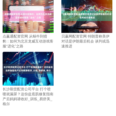
点赢通配资官网 从蜗牛到猎
贝赢网配资官网 特朗普称美伊
豹：如何为北京龙威互动游戏客
对话是伊朗最后机会 谈判或迅
服“进化”之路
速推进
长沙期货配资公司平台 打个喷
嚏就漏尿？这份盆底肌修复指南
产后妈妈请收好_训练_易舒美_
格尔