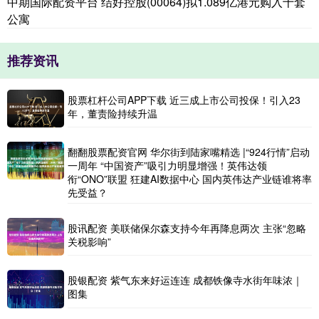
中期国际配资平台 结好控股(00064)拟1.089亿港元购入十套
公寓
推荐资讯
股票杠杆公司APP下载 近三成上市公司投保！引入23
年，董责险持续升温
翻翻股票配资官网 华尔街到陆家嘴精选 |“924行情”启动
一周年 “中国资产”吸引力明显增强！英伟达领
衔“ONO”联盟 狂建AI数据中心 国内英伟达产业链谁将率
先受益？
股讯配资 美联储保尔森支持今年再降息两次 主张“忽略
关税影响”
股银配资 紫气东来好运连连 成都铁像寺水街年味浓｜
图集